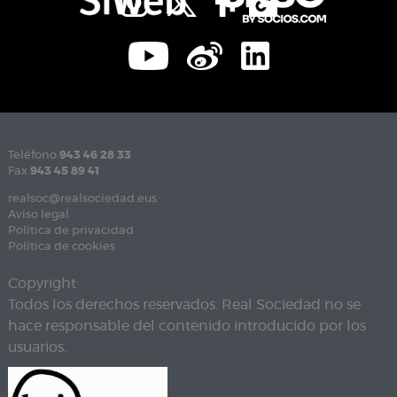
Teléfono
943 46 28 33
Fax
943 45 89 41
realsoc@realsociedad.eus
Aviso legal
Política de privacidad
Política de cookies
Copyright
Todos los derechos reservados. Real Sociedad no se
hace responsable del contenido introducido por los
usuarios.