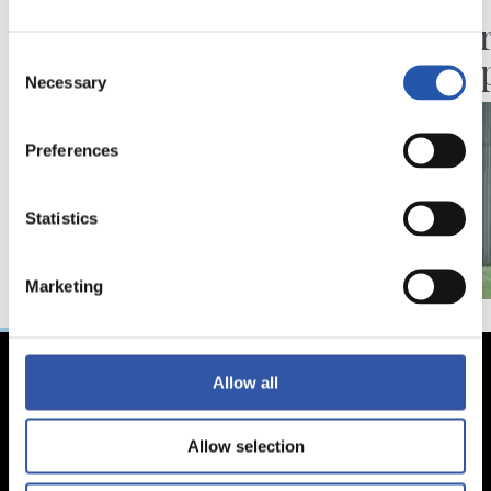
PRIMER EQUIPO
PREVIA
Doble enfrentamiento
Un par
en Colonia
Champ
Consent
Necessary
Selection
Preferences
Statistics
Marketing
Allow all
Allow selection