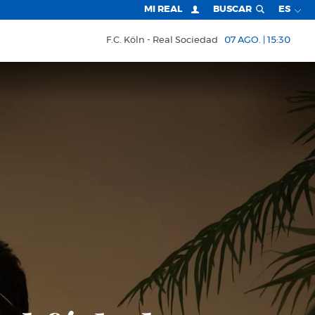
MI REAL
BUSCAR
ES
F.C. Köln
Real Sociedad
07 AGO. | 15:30