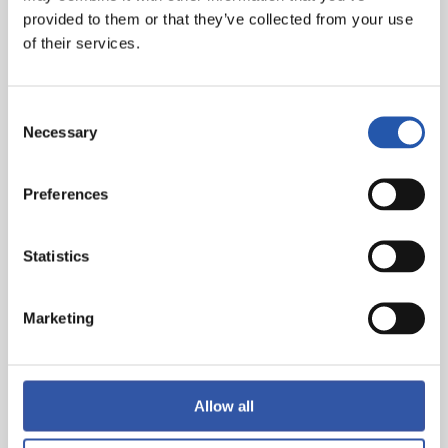
Goles
: 1-0: Barrene, min.3. 2-0: Sadiq, min.22. 2-1: En
provided to them or that they’ve collected from your use
Nesyri, min.60.
of their services.
Árbitro
: Ortiz Arias. Ha amonestado a los locales
Merino y Traoré. Ha expulsado a los visitantes Sergio
Consent
Ramos y Navas en el minuto 88.
Necessary
Selection
Asistencia
: 33.879 espectadores.
Preferences
Statistics
Marketing
Allow all