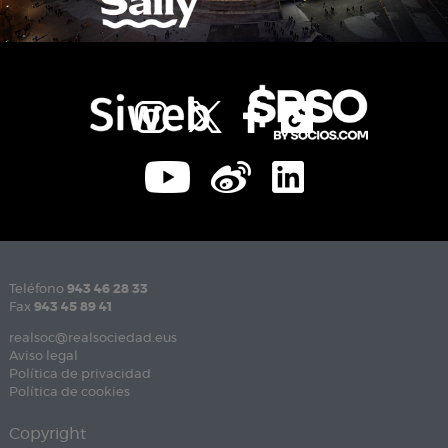
Teléfono
943 46 28 33
Fax
943 45 89 41
realsoc@realsociedad.eus
Aviso legal
Política de privacidad
Política de cookies
Copyright