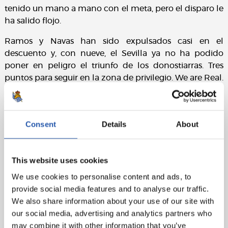
tenido un mano a mano con el meta, pero el disparo le
ha salido flojo.
Ramos y Navas han sido expulsados casi en el
descuento y, con nueve, el Sevilla ya no ha podido
poner en peligro el triunfo de los donostiarras. Tres
puntos para seguir en la zona de privilegio. We are Real.
Ficha técnica:
Real Sociedad
: Remiro, Traoré (Aritz, min.84), Zubeldia,
Consent
Details
About
Le Normand, Aihen, Zubimendi, Merino (cap)
(Turrientes, min.75), Brais Méndez, Barrene (Zakharyan,
min.67), Take (Cho, min.84) y Sadiq (Oyarzabal, min.75).
This website uses cookies
Sevilla FC
: Dmitrovic, Navas (cap), Sergio Ramos, Badé
We use cookies to personalise content and ads, to
(Nianzou, min.73), Pedrosa, Soumaré (Óliver, min.46),
provide social media features and to analyse our traffic.
Fernando (Rafa Mir, min.90), Rakitic, Ocampos (Gattoni,
We also share information about your use of our site with
min.90), Lukebakio (Januzaj, min.73) y En-Nesyri.
our social media, advertising and analytics partners who
may combine it with other information that you’ve