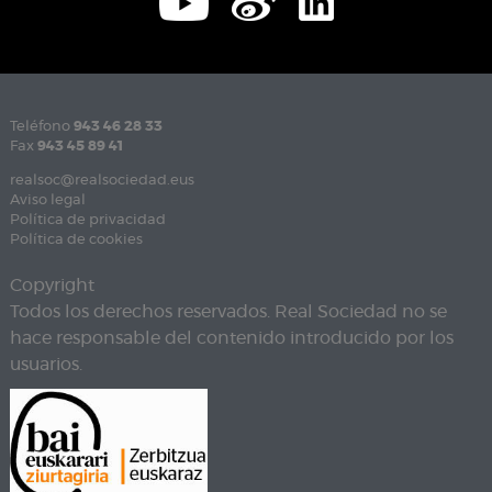
Teléfono
943 46 28 33
Fax
943 45 89 41
realsoc@realsociedad.eus
Aviso legal
Política de privacidad
Política de cookies
Copyright
Todos los derechos reservados. Real Sociedad no se
hace responsable del contenido introducido por los
usuarios.