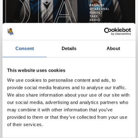
Consent
Details
About
This website uses cookies
Poca presentación necesita nuestro adversario de hoy.
Jugadores de talla mundial y líderes de sus selecciones
We use cookies to personalise content and ads, to
en cada posición, capaces de desequilibrar a la defensa
provide social media features and to analyse our traffic.
más ordenada en cualquier acción… toda atención será
We also share information about your use of our site with
poca ante ellos. La ambición de los realistas será otra
our social media, advertising and analytics partners who
de las claves hoy. Cuando llegas con el fuerte deseo de
may combine it with other information that you’ve
seguir sumando, de seguir haciendo del tuyo un
provided to them or that they’ve collected from your use
equipo mejor, dar un golpe encima de la mesa en un
of their services.
escenario de este calibre es la mejor señal de todo ello.
La unión de todos nos dará la fuerza para hacerlo.