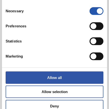
AURRERA REALA!!!
Consent
Necessary
Selection
Preferences
Statistics
Marketing
Allow all
Allow selection
Deny