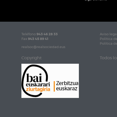
Teléfono
943 46 28 33
Aviso lega
Fax
943 45 89 41
Política d
Política d
realsoc@realsociedad.eus
Copyright
Todos lo