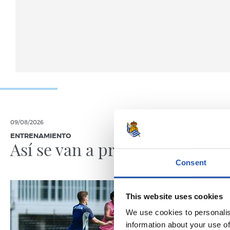
09/08/2026
08/08/2026
ENTRENAMIENTO
CRÓNICA
Así se van a preparar
Otra p
nivel
Consent
This website uses cookies
We use cookies to personalis
information about your use of