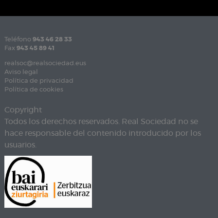
Teléfono
943 46 28 33
Fax
943 45 89 41
realsoc@realsociedad.eus
Aviso legal
Política de privacidad
Política de cookies
Copyright
Todos los derechos reservados. Real Sociedad no se
hace responsable del contenido introducido por los
usuarios.