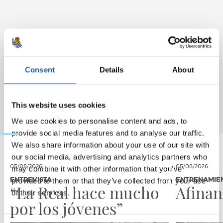
Consent
Details
About
This website uses cookies
We use cookies to personalise content and ads, to
provide social media features and to analyse our traffic.
We also share information about your use of our site with
our social media, advertising and analytics partners who
05/08/2026
05/08/2026
may combine it with other information that you’ve
provided to them or that they’ve collected from your use
ENTREVISTA
ENTRENAMIE
“La Real hace mucho
Afina
of their services.
por los jóvenes”