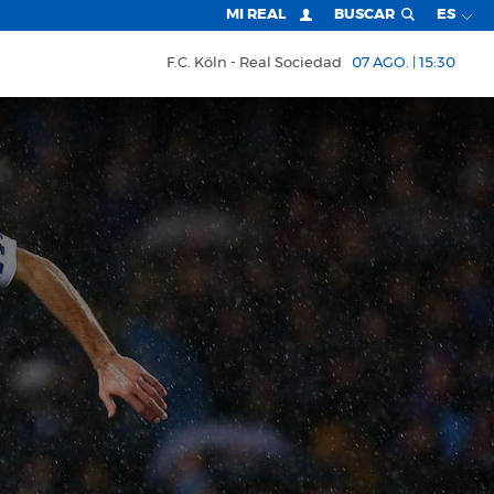
MI REAL
BUSCAR
ES
F.C. Köln
Real Sociedad
07 AGO. | 15:30