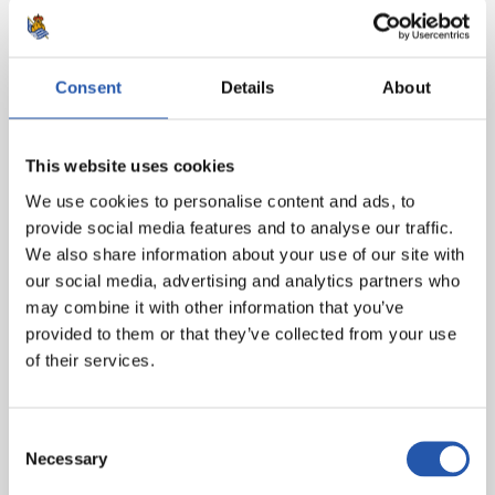
lanzamiento de Paula Fernández que se ha estrellado
en el palo. Finalmente, el marcador no se ha movido y
el duelo ha acabado con el uno a cero.
Consent
Details
About
La Real sigue acumulando minutos y continúa
preparándose de cara al inicio liguero. El próximo
This website uses cookies
martes, nuevo amistoso frente al Real Oviedo en
Ribamontán (Cantabria).
We use cookies to personalise content and ads, to
provide social media features and to analyse our traffic.
Once del primer partido:
J. Arrula, Emma, Soroa,
We also share information about your use of our site with
Apari, Moraza, Andreia, Lavogez, Arola A., Cecilia, N.
our social media, advertising and analytics partners who
Eizagirre y Edna.
may combine it with other information that you’ve
provided to them or that they’ve collected from your use
Once del segundo partido:
A. Estensoro, Lucía,
of their services.
Azpirotz, M. Molina, Aiara, P. Fernández, Cahynová,
Isasisasmendi, Intza, L. Pardo y Mirari.
Consent
Necessary
Selection