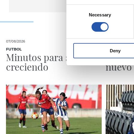
Consent
Necessary
Selection
07/08/2026
06/08/2026
FUTBOL
VÍDEOS
Deny
Minutos para seguir
Ilusio
creciendo
nuevo 