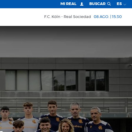
MI REAL
BUSCAR
ES
F.C. Köln
Real Sociedad
08 AGO. | 15:30