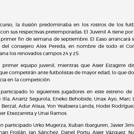
rso, la ilusión predominaba en los rostros de los futb
con sus respectivas pretemporadas. El Juvenil A tiene por
el primer fin de semana de septiembre. El Easo arrancar
ida del consejero Alex Pereda, en nombre de todo el C
ana los renovados campos z4 y z5.
o primer equipo juvenil, mientras que Asier Eizagirre di
ue competirán ante futbolistas de mayor edad, lo que dot
cia en la competición.
 participado lo siguientes jugadores en este estreno d
 Illa, Anartz Segurola, Eneko Behobide, Unax Ayo, Marc L
r Berzal, Adur Alsua, Yon Yeabsera Landa, Hodei Rodríguez
ner Etxezarreta y Unai Ramos.
n participado Urko Mugerza, Xuban Ibarguren, Javier Jimé
n Froilán, Ian Sánchez, Danel Portu, Asier Vázquez, Naier