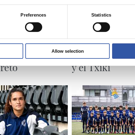
Preferences
Statistics
03/08/2026
ZUBIETA
Allow selection
nadas por el
En marcha el I
reto
y el Txiki