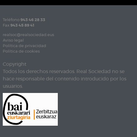
Teléfono
943 46 28 33
Fax
943 45 89 41
realsoc@realsociedad.eus
Aviso legal
Política de privacidad
Política de cookies
Copyright
Todos los derechos reservados. Real Sociedad no se
hace responsable del contenido introducido por los
usuarios.