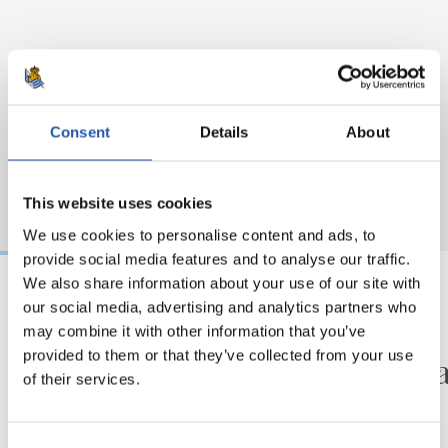
Consent
Details
About
This website uses cookies
We use cookies to personalise content and ads, to
provide social media features and to analyse our traffic.
We also share information about your use of our site with
our social media, advertising and analytics partners who
10/08/2026
10/08/2026
may combine it with other information that you’ve
MIKEL OYARZABAL
FUTBOL
provided to them or that they’ve collected from your use
Ya trabaja en Zubieta
¡En ma
of their services.
Consent