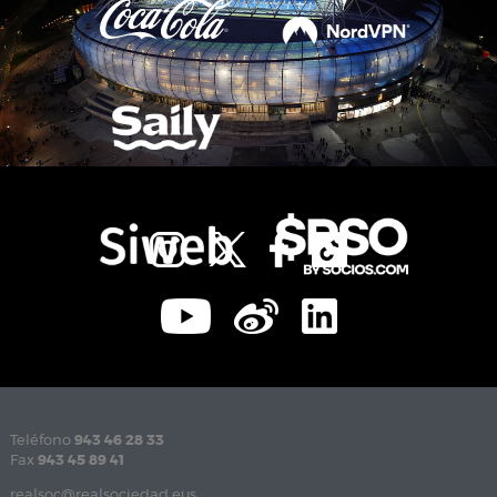
Teléfono
943 46 28 33
Fax
943 45 89 41
realsoc@realsociedad.eus