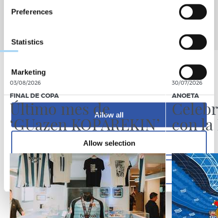
Preferences
Statistics
Marketing
03/08/2026
30/07/2026
FINAL DE COPA
ANOETA
Último mes de
Celebr
Allow all
‘GUazen KOPAREKIN’
con la
Allow selection
Deny