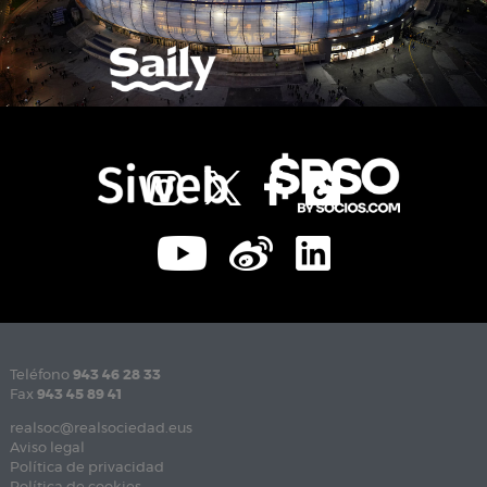
Teléfono
943 46 28 33
Fax
943 45 89 41
realsoc@realsociedad.eus
Aviso legal
Política de privacidad