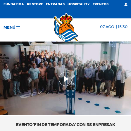
FUNDAZIOA
RS STORE
ENTRADAS
HOSPITALITY
EVENTOS
07 AGO. | 15:30
MENÚ
EVENTO ‘FIN DE TEMPORADA’ CON RS ENPRESAK