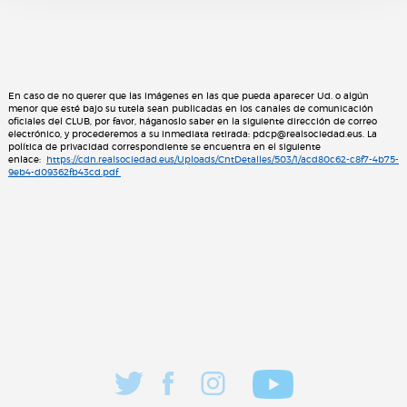
En caso de no querer que las imágenes en las que pueda aparecer Ud. o algún
menor que esté bajo su tutela sean publicadas en los canales de comunicación
oficiales del CLUB, por favor, háganoslo saber en la siguiente dirección de correo
electrónico, y procederemos a su inmediata retirada: pdcp@realsociedad.eus. La
política de privacidad correspondiente se encuentra en el siguiente
enlace:
https://cdn.realsociedad.eus/Uploads/CntDetalles/503/1/acd80c62-c8f7-4b75-
9eb4-d09362fb43cd.pdf