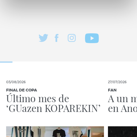
03/08/2026
27/07/2026
FINAL DE COPA
FAN
Último mes de
A un m
‘GUazen KOPAREKIN’
en Ano