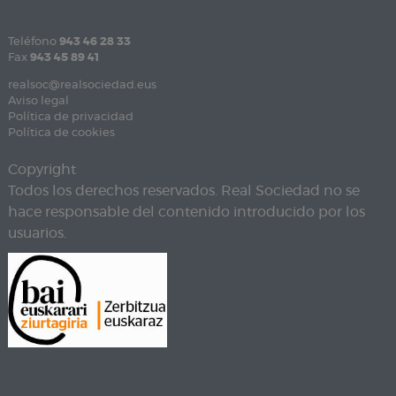
Teléfono
943 46 28 33
Fax
943 45 89 41
realsoc@realsociedad.eus
Aviso legal
Política de privacidad
Política de cookies
Copyright
Todos los derechos reservados. Real Sociedad no se
hace responsable del contenido introducido por los
usuarios.