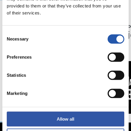
provided to them or that they’ve collected from your use
of their services.
25/07/2026
23/07/2026
COMUNICADOS OFICIALES
COMUNICADOS
Acuerdo para su
Cerro
Consent
Necessary
traspaso al Real
Selection
Oviedo
Preferences
Statistics
Marketing
Allow all