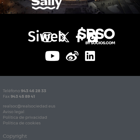
Teléfono
943 46 28 33
Fax
943 45 89 41
realsoc@realsociedad.eus
Aviso legal
Política de privacidad
Política de cookies
Copyright