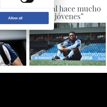
ENTREVISTA
amiento
“La Real hace mucho
por los jóvenes”
Allow all