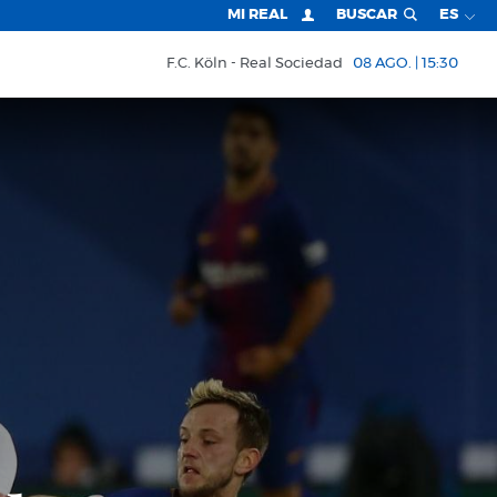
MI REAL
BUSCAR
ES
F.C. Köln
Real Sociedad
08 AGO. | 15:30