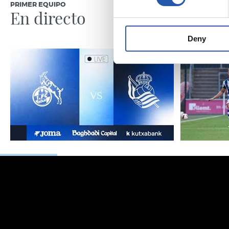
PRIMER EQUIPO
CRÓNICA
En directo
Aumen
minut
Deny