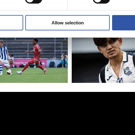
PRIMER EQUIPO
tan los
Doble enfrent
os
en Colonia
Allow selection