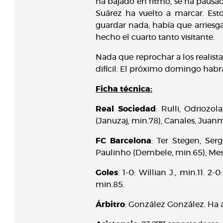
ha bajado en ritmo, se ha pausad
Suárez ha vuelto a marcar. Est
guardar nada, había que arriesga
hecho el cuarto tanto visitante.
Nada que reprochar a los realist
difícil. El próximo domingo habrá
Ficha técnica:
Real Sociedad
: Rulli, Odriozol
(Januzaj, min.78), Canales, Juanm
FC Barcelona
: Ter Stegen, Ser
Paulinho (Dembele, min.65), Mess
Goles
: 1-0: Willian J., min.11. 2
min.85.
Árbitro
: González González. Ha am