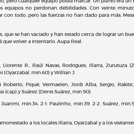
o, pero cualquier equipo podía marcar. Un punto era un b
os equipos no perdonan debilidades. Con veinte minuto
r con todo, pero las fuerzas no han dado para más. Messi
as, que se han vaciado y han estado cerca de lograr un bue
 que volver a intentarlo. Aupa Real.
a, Llorente R., Raúl Navas, Rodrigues, Illarra, Zurutuza (
i (Oyarzabal, min.60) y Willian J.
gi Roberto, Piqué, Vermaelen, Jordi Alba, Sergio, Rakit
i (cap) y Suárez (Denis Suárez, min.90).
-0: Juanmi, min.34. 2-1: Paulinho, min.39. 2-2: Suárez, min.5
onestado a los locales Illarra, Oyarzabal y a los visitante