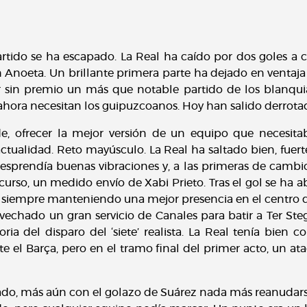
rtido se ha escapado. La Real ha caído por dos goles a c
noeta. Un brillante primera parte ha dejado en ventaja a 
r sin premio un más que notable partido de los blanquia
 ahora necesitan los guipuzcoanos. Hoy han salido derrotad
e, ofrecer la mejor versión de un equipo que necesit
ctualidad. Reto mayúsculo. La Real ha saltado bien, fuert
desprendía buenas vibraciones y, a las primeras de cambi
 curso, un medido envío de Xabi Prieto. Tras el gol se ha
 siempre manteniendo una mejor presencia en el centro 
vechado un gran servicio de Canales para batir a Ter Ste
ria del disparo del ‘siete’ realista. La Real tenía bien 
e el Barça, pero en el tramo final del primer acto, un at
ultado, más aún con el golazo de Suárez nada más reanudarse