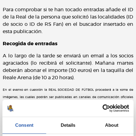
Para comprobar si te han tocado entradas añade el ID
de la Real de la persona que solicitó las localidades (ID
de socio o ID de RS Fan) en el buscador insertado en
esta publicación.
Recogida de entradas
A lo largo de la tarde se enviará un email a los socios
agraciados (lo recibirá el solicitante). Mañana martes
deberán abonar el importe (30 euros) en la taquilla del
Reale Arena (de 10 a 20 horas).
En el evento en cuestión la REAL SOCIEDAD DE FÚTBOL procederá a la toma de
imágenes, las cuales podrán ser publicadas en canales de comunicación oficiales
del CLUB con fines promocionales del acto en cuestión. En caso de no querer que
las imágenes en las que pueda aparecer Ud. O algún menor que esté bajo su tutela
sean publicadas, por favor, háganoslo saber en la siguiente dirección de correo
Consent
Details
About
electrónico, y procederemos a su inmediata retirada: pdcp@realsociedad.eus. La
política de privacidad correspondiente se encuentra en el siguiente