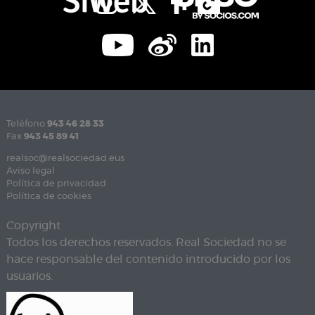
Teléfono
943 46 28 33
Fax
943 45 89 41
realsoc@realsociedad.eus
Aviso legal
Política de privacidad
Política de cookies
Copyright
Todos los derechos reservados. Real Sociedad no se
hace responsable del contenido introducido por los
usuarios.