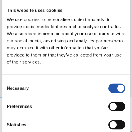
enlace:
https://cdn.realsociedad.eus//Uploads/CntDetalles/419/1/004e32cb-7cea-4362-
This website uses cookies
85c4-537b7a3ade79.pdf
We use cookies to personalise content and ads, to
provide social media features and to analyse our traffic.
We also share information about your use of our site with
our social media, advertising and analytics partners who
may combine it with other information that you’ve
provided to them or that they’ve collected from your use
of their services.
Consent
Necessary
Selection
Preferences
03/08/2026
30/07/2026
Statistics
FINAL DE COPA
ANOETA