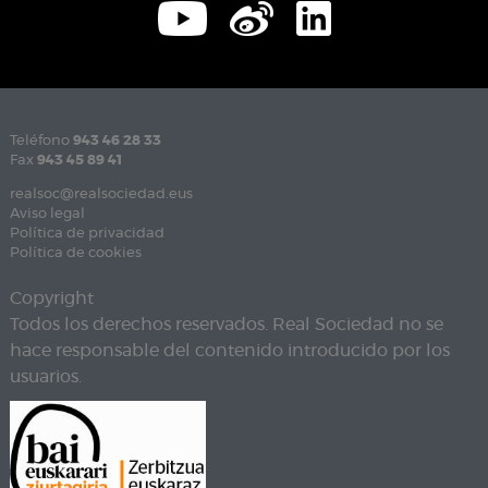
Teléfono
943 46 28 33
Fax
943 45 89 41
realsoc@realsociedad.eus
Aviso legal
Política de privacidad
Política de cookies
Copyright
Todos los derechos reservados. Real Sociedad no se
hace responsable del contenido introducido por los
usuarios.