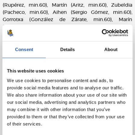
(Rupérez, min.60), Martín (Aritz, min.60), Zubeldia
(Pacheco, min.60), Aihen (Sergio Gómez, min.60),
Gorrotxa (González de Zárate, min.60), Marín
(Turrientes, min.60), Brais Méndez (Sucic, min.60), Take
(Goti, min.60), Barrene (Oyarzabal, min.60) y
Karrikaburu (Óskarsson, min.60).
Consent
Details
About
CA Osasuna
: Aitor Fernández, Rosier (Benito, min.46),
Catena (Herrando,min.46), Osambela (Boyomo,
min.46), Bretones (Juan Cruz, min.46), Iker Muñoz
This website uses cookies
(Torró, min.46), Moi Gómez (Moncayola, min.46), Mauro
We use cookies to personalise content and ads, to
(Kike Barja, min.46), Víctor (Moi Gómez, min.46), Aimar
provide social media features and to analyse our traffic.
(Yoldi, min.46) y Budimir (Raúl, min.46).
We also share information about your use of our site with
Goles
: 1-0: Take, min.42. 2-0: Karrika, min.52. 3-0:
our social media, advertising and analytics partners who
Óskarsson (pen), min.63. 4-0: Turrientes, min.67. 4-1: Kike
may combine it with other information that you’ve
Barja, min.71.
provided to them or that they’ve collected from your use
of their services.
Árbitro
: Etayo Herrera. Ha expulsado a Pacheco con