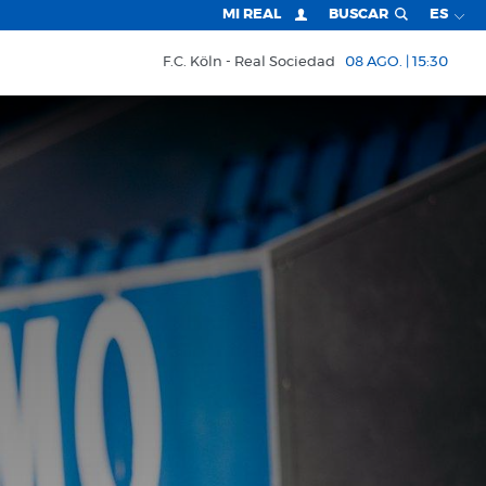
MI REAL
BUSCAR
ES
F.C. Köln
Real Sociedad
08 AGO. | 15:30