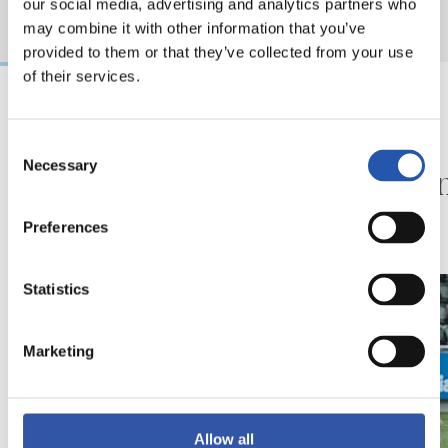
our social media, advertising and analytics partners who
may combine it with other information that you’ve
provided to them or that they’ve collected from your use
of their services.
07/08/2026
01/08/2026
Consent
SANSE
CRÓNICA
Necessary
El último del verano
Aument
Selection
Preferences
Statistics
Marketing
Allow all