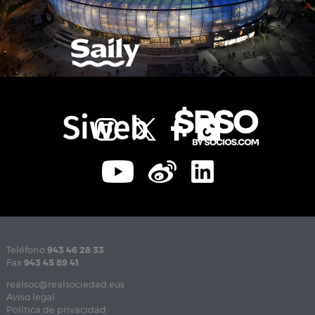
Teléfono
943 46 28 33
Fax
943 45 89 41
realsoc@realsociedad.eus
Aviso legal
Política de privacidad