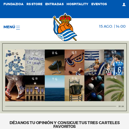
FUNDAZIOA
RS STORE
ENTRADAS
HOSPITALITY
EVENTOS
15 AGO. | 14:00
MENÚ
DÉJANOS TU OPINIÓN Y CONSIGUE TUS TRES CARTELES
FAVORITOS