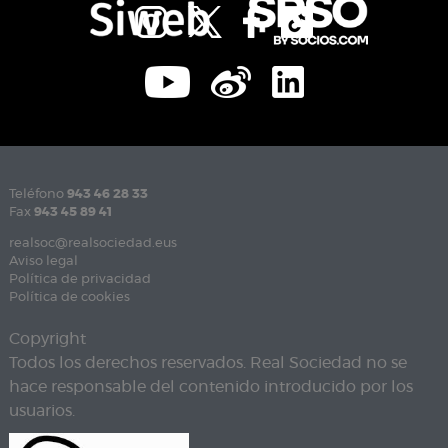
Teléfono
943 46 28 33
Fax
943 45 89 41
realsoc@realsociedad.eus
Aviso legal
Política de privacidad
Política de cookies
Copyright
Todos los derechos reservados. Real Sociedad no se
hace responsable del contenido introducido por los
usuarios.