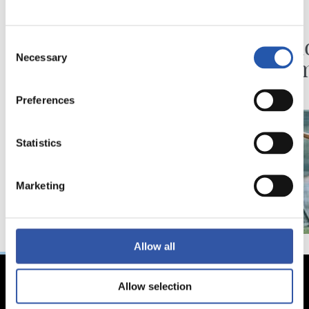
06/08/2026
30/07/2026
VÍDEOS
PREVIA
Ilusionadas por el
Segun
Consent
Necessary
nuevo reto
prete
Selection
Preferences
Statistics
Marketing
Allow all
Allow selection