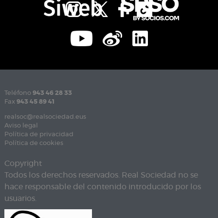
Teléfono
943 46 28 33
Fax
943 45 89 41
realsoc@realsociedad.eus
Aviso legal
Política de privacidad
Política de cookies
Copyright
Todos los derechos reservados. Real Sociedad no se
hace responsable del contenido introducido por los
usuarios.