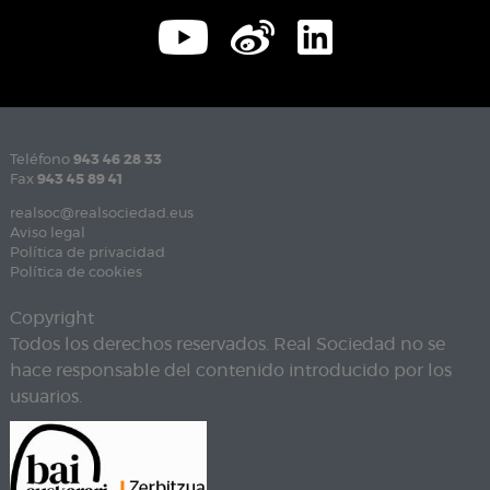
Teléfono
943 46 28 33
Fax
943 45 89 41
realsoc@realsociedad.eus
Aviso legal
Política de privacidad
Política de cookies
Copyright
Todos los derechos reservados. Real Sociedad no se
hace responsable del contenido introducido por los
usuarios.