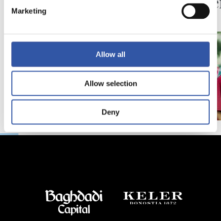
¡Hasta el próximo
La ave
Marketing
verano!
Allow all
Allow selection
Deny