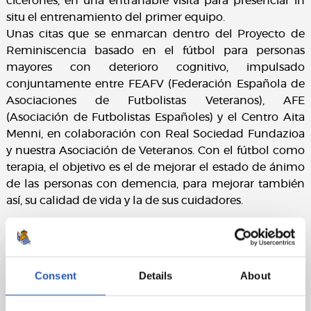
cicerones, en una entrañable visita para presenciar in
situ el entrenamiento del primer equipo.
Unas citas que se enmarcan dentro del Proyecto de
Reminiscencia basado en el fútbol para personas
mayores con deterioro cognitivo, impulsado
conjuntamente entre FEAFV (Federación Española de
Asociaciones de Futbolistas Veteranos), AFE
(Asociación de Futbolistas Españoles) y el Centro Aita
Menni, en colaboración con Real Sociedad Fundazioa
y nuestra Asociación de Veteranos. Con el fútbol como
terapia, el objetivo es el de mejorar el estado de ánimo
de las personas con demencia, para mejorar también
así, su calidad de vida y la de sus cuidadores.
Al término de la sesión, los integrantes del equipo y el
técnico Eusebio Sacristán se han sacado una bonita
instantánea. Ha habido tiempo también para charlar y
Consent
Details
About
hablar de fútbol, sobre todo, para animar a los realistas
de cara a esta ilusionante temporada.