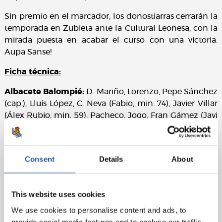
Sin premio en el marcador, los donostiarras cerrarán la
temporada en Zubieta ante la Cultural Leonesa, con la
mirada puesta en acabar el curso con una victoria.
Aupa Sanse!
Ficha técnica:
Albacete Balompié:
D. Mariño, Lorenzo, Pepe Sánchez
(cap.), Lluís López, C. Neva (Fabio, min. 74), Javier Villar
(Álex Rubio, min. 59), Pacheco, Jogo, Fran Gámez (Javi
Moreno, min. 80), San Bartolomé (A. Meléndez, min.
46) y Jefté T. (Obeng, min. 75).
Consent
Details
About
Sanse:
Fraga, Garro, Ayo, Calderón (Kita, min. 71), Agote
(cap.) (P. Arana, min. 84), Carbonell, Lebarbier
(Mariezkurrena, min. 71), Eceizabarrena, Astiazaran
This website uses cookies
(Ramírez, min. 62), Marchal (Díaz, min. 62) y Carrera.
We use cookies to personalise content and ads, to
Goles
: 1-0: Jefté T., min. 15; 2-0: Pepe Sánchez, min. 38;
provide social media features and to analyse our traffic.