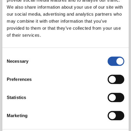
2-1; Carrera, min. 52; 3-1: Lluís López, min. 56.
We also share information about your use of our site with
our social media, advertising and analytics partners who
Árbitro:
Alonso De Ena. Ha amonestado al local Pepe
may combine it with other information that you’ve
Sánchez.
provided to them or that they’ve collected from your use
of their services.
Consent
Necessary
Selection
Preferences
Statistics
Marketing