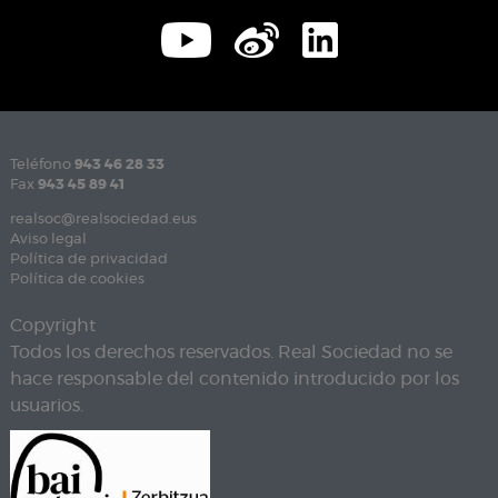
Teléfono
943 46 28 33
Fax
943 45 89 41
realsoc@realsociedad.eus
Aviso legal
Política de privacidad
Política de cookies
Copyright
Todos los derechos reservados. Real Sociedad no se
hace responsable del contenido introducido por los
usuarios.