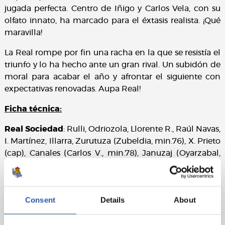
jugada perfecta. Centro de Iñigo y Carlos Vela, con su
olfato innato, ha marcado para el éxtasis realista. ¡Qué
maravilla!
La Real rompe por fin una racha en la que se resistía el
triunfo y lo ha hecho ante un gran rival. Un subidón de
moral para acabar el año y afrontar el siguiente con
expectativas renovadas. Aupa Real!
Ficha técnica:
Real Sociedad
: Rulli, Odriozola, Llorente R., Raúl Navas,
I. Martínez, Illarra, Zurutuza (Zubeldia, min.76), X. Prieto
(cap), Canales (Carlos V., min.78), Januzaj (Oyarzabal,
min.60) y Willian J.
Sevilla FC
: David Soria, Corchia (Nolito, min.81), Geis,
Kjar, Escudero (cap), Pizarro, Banega, Krohn Dehli
Consent
Details
About
(Muriel, min.81), Ganso (Franco Vázquez, min.64),
Sarabia y Ben Yedder.