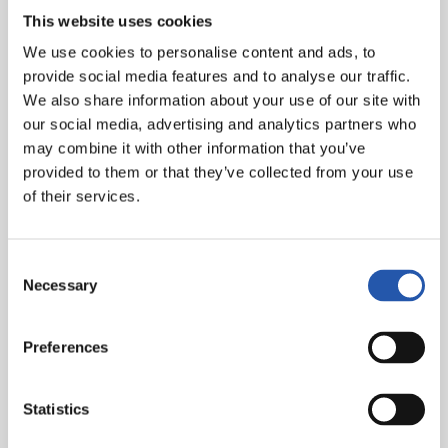
This website uses cookies
Goles
: 1-0: I. Martínez, min.17. 1-1: Ben Yedder, min.45. 2-
We use cookies to personalise content and ads, to
1: Zubeldia, min.76. 3-1: Carlos V., min.90.
provide social media features and to analyse our traffic.
Árbitro
: Hernández Hernández. Ha amonestado a los
We also share information about your use of our site with
locales Raúl Navas y a los visitantes Ben Yedder, Pizarro,
our social media, advertising and analytics partners who
Corchia, Franco Vázquez, Kjaer.
may combine it with other information that you’ve
provided to them or that they’ve collected from your use
Asistencia
: 17.205 espectadores.
of their services.
Consent
Necessary
Selection
Preferences
Statistics