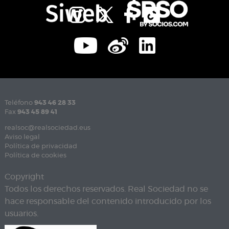
Teléfono
943 46 28 33
Fax
943 45 89 41
realsoc@realsociedad.eus
Aviso legal
Política de privacidad
Política de cookies
Copyright
Todos los derechos reservados. Real Sociedad no se
hace responsable del contenido introducido por los
usuarios.