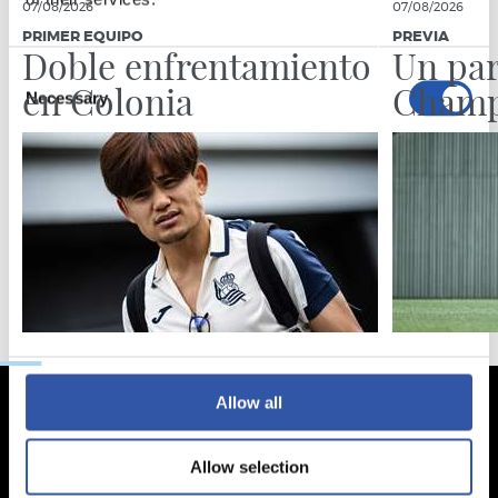
07/08/2026
07/08/2026
PRIMER EQUIPO
PREVIA
Doble enfrentamiento
Un par
Consent
en Colonia
Champ
Necessary
Selection
Preferences
Statistics
Marketing
Allow all
Allow selection