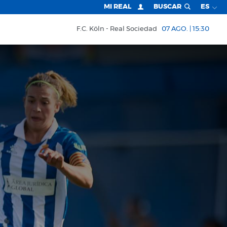
MI REAL
BUSCAR
ES
F.C. Köln
Real Sociedad
07 AGO. | 15:30