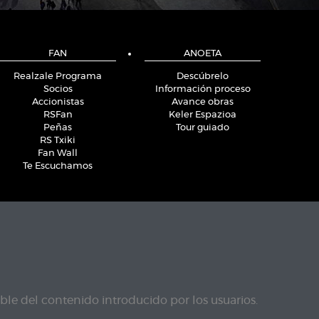
FAN
ANOETA
Realzale Programa
Descúbrelo
Socios
Información proceso
Accionistas
Avance obras
RSFan
Keler Espazioa
Peñas
Tour guiado
RS Txiki
Fan Wall
Te Escuchamos
le del contenido introducido por los usuarios.