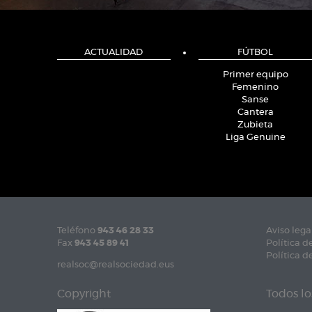
ACTUALIDAD
FÚTBOL
Primer equipo
Femenino
Sanse
Cantera
Zubieta
Liga Genuine
Teléfono
943 46 28 33
Aviso lega
Fax
943 45 89 41
Política d
Política d
realsoc@realsociedad.eus
Copyright
Todos lo