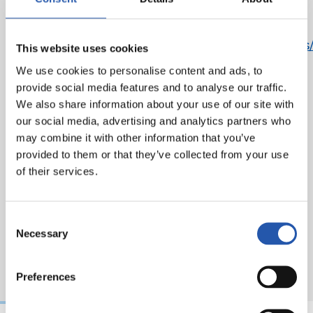
política de privacidad correspondiente se
encuentra en el siguiente enlace:
https://cdn.realsociedad.eus/Uploads/CntDetalle
This website uses cookies
c8f7-4b75-9eb4-d09362fb43cd.pdf
We use cookies to personalise content and ads, to
provide social media features and to analyse our traffic.
We also share information about your use of our site with
our social media, advertising and analytics partners who
may combine it with other information that you’ve
provided to them or that they’ve collected from your use
of their services.
Consent
Necessary
Selection
Preferences