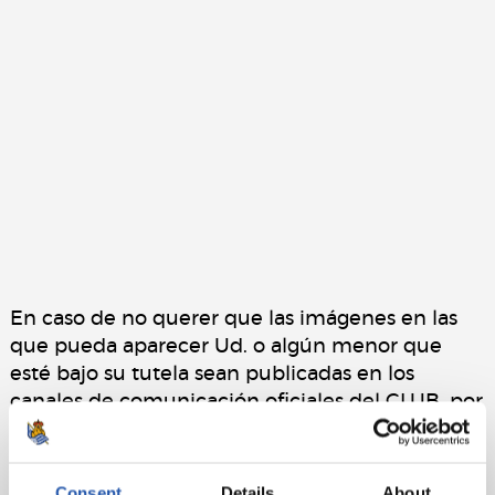
En caso de no querer que las imágenes en las
que pueda aparecer Ud. o algún menor que
esté bajo su tutela sean publicadas en los
canales de comunicación oficiales del CLUB, por
favor, háganoslo saber en la siguiente dirección
de correo electrónico, y procederemos a su
inmediata retirada:
pdcp@realsociedad.eus
. La
Consent
Details
About