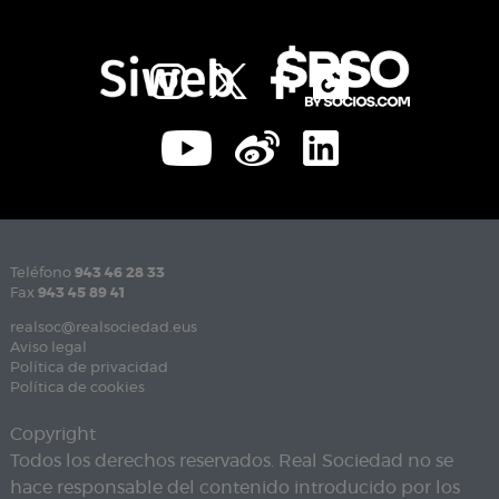
Teléfono
943 46 28 33
Fax
943 45 89 41
realsoc@realsociedad.eus
Aviso legal
Política de privacidad
Política de cookies
Copyright
Todos los derechos reservados. Real Sociedad no se
hace responsable del contenido introducido por los