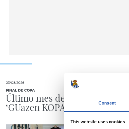
03/08/2026
30/07/2026
FINAL DE COPA
ANOETA
Último mes de
Celebr
Consent
‘GUazen KOPAREKIN’
con la
This website uses cookies