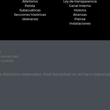
Atletismo
Ley de transparencia
Pelota
Canal Interno
Subacuáticas
Historia
Secciones históricas
Alianzas
Veteranos
Prensa
Instalaciones
l
e privacidad
e cookies
s derechos reservados. Real Sociedad no se hace responsab