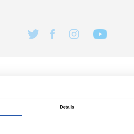
27/07/2026
FAN
a tu gran día
A un mes del e
Details
 Real
en Anoeta