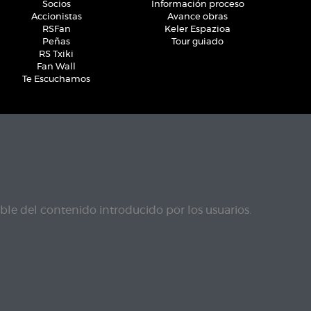
Socios
Información proceso
Accionistas
Avance obras
RSFan
Keler Espazioa
Peñas
Tour guiado
RS Txiki
Fan Wall
Te Escuchamos
le del contenido introducido por los usuarios.