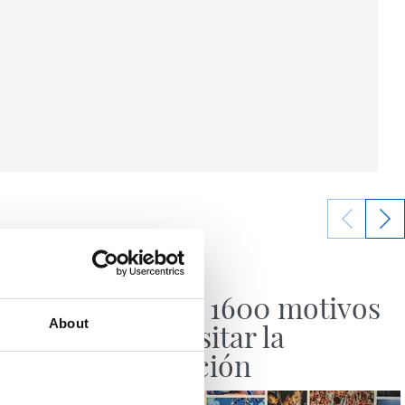
20/07/2026
HISTORIA
streno
Más de 1600 motivos
About
para visitar la
exposición