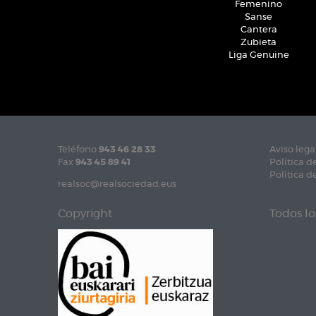
Femenino
Sanse
Cantera
Zubieta
Liga Genuine
Teléfono
943 46 28 33
Aviso lega
Fax
943 45 89 41
Política d
Política d
realsoc@realsociedad.eus
Copyright
Todos lo