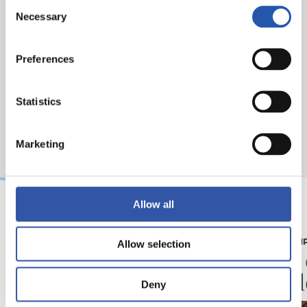
Consent
Necessary
Selection
Preferences
Statistics
Marketing
Allow all
07/08/2026
07/08/2026
CRÓNICA
PRIMER EQUI
Allow selection
Aumentan los
Doble 
minutos
en Col
Deny