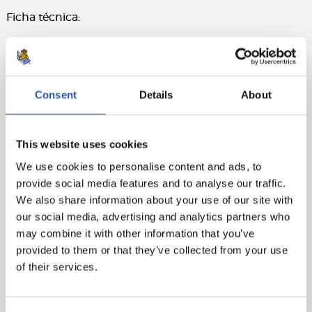
Ficha técnica:
Real Sociedad: Remiro, Aramburu, Martín, Zubeldia,
Aihen, Zubimendi, Sučić (Óskarsson, min.56), Marín
(Mariezkurrena, min.72), Barrene (Sergio Gómez,
Consent
Details
About
min.46), Take (Olasagasti, min.72) y Oyarzabal (cap.)
RCD Mallorca: Greif, Maffeo, Valjent, Raíllo (cap),
Copete, Mojica (Lato, min.84), Samu, Antonio Sánchez
This website uses cookies
(Mateu, min.84), Darder, Dani Rodríguez (Mascarell,
We use cookies to personalise content and ads, to
min.72) y Larin (Abdón, min.79)
provide social media features and to analyse our traffic.
We also share information about your use of our site with
Goles: 0-1: Aramburu (p.p.), min.20. 0-2: Darder, min.47
our social media, advertising and analytics partners who
Árbitro: Munuera Montero. Ha amonestado a los
may combine it with other information that you’ve
locales Oyarzabal, Zubimendi y Aritz
provided to them or that they’ve collected from your use
of their services.
Asistencia: 29.181 espectadores.