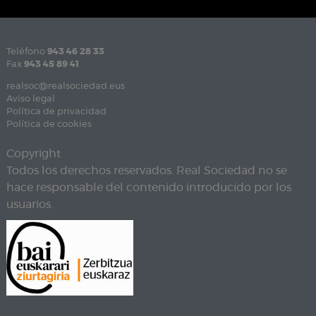
Teléfono
943 46 28 33
Fax
943 45 89 41
realsoc@realsociedad.eus
Aviso legal
Política de privacidad
Política de cookies
Copyright
Todos los derechos reservados. Real Sociedad no se
hace responsable del contenido introducido por los
usuarios.