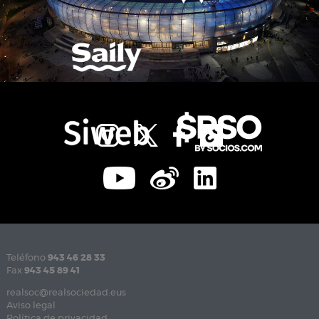
Teléfono
943 46 28 33
Fax
943 45 89 41
realsoc@realsociedad.eus
Aviso legal
Política de privacidad