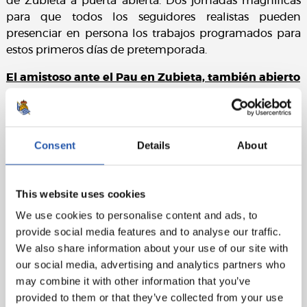
de Zubieta a puerta abierta. Dos jornadas magníficas
para que todos los seguidores realistas pueden
presenciar en persona los trabajos programados para
estos primeros días de pretemporada.
El amistoso ante el Pau en Zubieta, también abierto
Además de los entrenamientos antes mencionados, el
primer partido de la preparación estival del conjunto
dirigido por Sergio Francisco también será abierto al
Consent
Details
About
público. Los realistas se medirán al Pau el 18 de julio,
viernes, a partir de las 19:00 en el campo José Luis
Orbegozo de Zubieta. En próximas fechas se darán
This website uses cookies
más detalles sobre este encuentro y la asistencia al
We use cookies to personalise content and ads, to
mismo.
provide social media features and to analyse our traffic.
We also share information about your use of our site with
our social media, advertising and analytics partners who
may combine it with other information that you’ve
provided to them or that they’ve collected from your use
En el evento en cuestión la REAL SOCIEDAD DE FÚTBOL procederá a la toma de