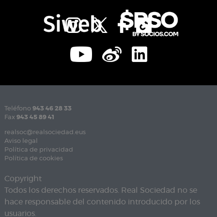
Teléfono
943 46 28 33
Fax
943 45 89 41
realsoc@realsociedad.eus
Aviso legal
Política de privacidad
Política de cookies
Copyright
Todos los derechos reservados. Real Sociedad no se
hace responsable del contenido introducido por los
usuarios.