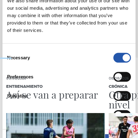
We also share information about your use of our site with
our social media, advertising and analytics partners who
may combine it with other information that you’ve
provided to them or that they’ve collected from your use
of their services.
Consent
Necessary
Selection
Preferences
09/08/2026
08/08/2026
ENTRENAMIENTO
CRÓNICA
Así se van a preparar
Otra p
Statistics
nivel
Marketing