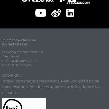
Teléfono
943 46 28 33
Fax
943 45 89 41
realsoc@realsociedad.eus
Aviso legal
Política de privacidad
Política de cookies
Copyright
Todos los derechos reservados. Real Sociedad no se
hace responsable del contenido introducido por los
usuarios.