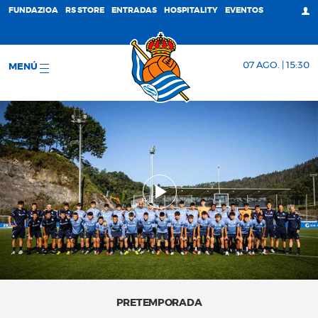
FUNDAZIOA
RS STORE
ENTRADAS
HOSPITALITY
EVENTOS
07 AGO. | 15:30
MENÚ
PRETEMPORADA