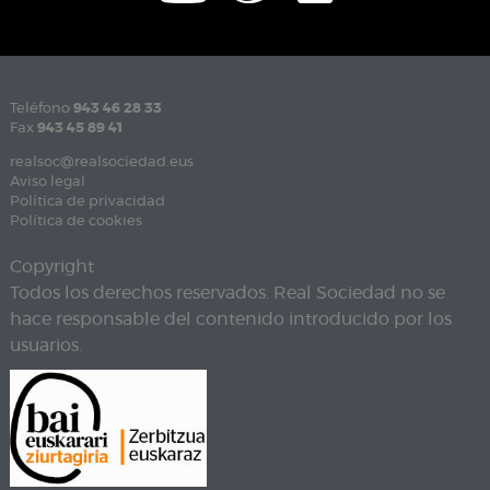
Teléfono
943 46 28 33
Fax
943 45 89 41
realsoc@realsociedad.eus
Aviso legal
Política de privacidad
Política de cookies
Copyright
Todos los derechos reservados. Real Sociedad no se
hace responsable del contenido introducido por los
usuarios.