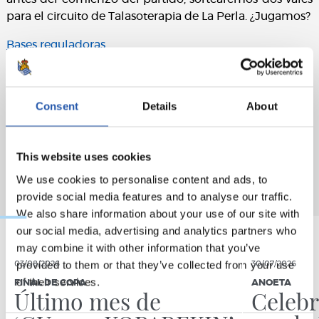
para el circuito de Talasoterapia de La Perla. ¿Jugamos?
Bases reguladoras
Consent
Details
About
This website uses cookies
We use cookies to personalise content and ads, to
provide social media features and to analyse our traffic.
We also share information about your use of our site with
our social media, advertising and analytics partners who
may combine it with other information that you’ve
provided to them or that they’ve collected from your use
03/08/2026
30/07/2026
of their services.
FINAL DE COPA
ANOETA
Último mes de
Celebr