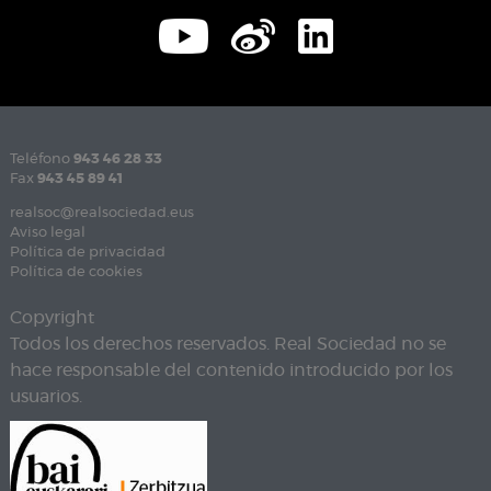
Teléfono
943 46 28 33
Fax
943 45 89 41
realsoc@realsociedad.eus
Aviso legal
Política de privacidad
Política de cookies
Copyright
Todos los derechos reservados. Real Sociedad no se
hace responsable del contenido introducido por los
usuarios.