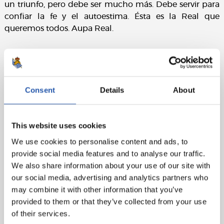
un triunfo, pero debe ser mucho más. Debe servir para
confiar la fe y el autoestima. Ésta es la Real que
queremos todos. Aupa Real.
Ficha técnica:
Real Sociedad
: Rulli, Odriozola, Aritz, Raúl Navas, De la
Consent
Details
About
Bella, Zubeldia, Illarra, X. Prieto (cap)(Guridi, min.83),
Oyarzabal, Juanmi (Canales, min.69)y Willian J.
This website uses cookies
RC Deportivo de la Coruña
: Rubén, Bóveda, Albentosa
We use cookies to personalise content and ads, to
(cap), Schar, Luisinho, Guilherme, Krohn-Delhi (Fede
provide social media features and to analyse our traffic.
Valverde, min.80), Fede Cartabia (Bakkali, min.74),
We also share information about your use of our site with
Carles Gil (Colak, min.55), Adrián y Lucas.
our social media, advertising and analytics partners who
Goles
: 1-0: Willian J.,min.32. 2-0: Illarra, min.62. 3-0:
may combine it with other information that you’ve
Canales, min.75. 4-0: Aritz, min.82. 5-0: Illarra, min.89.
provided to them or that they’ve collected from your use
of their services.
Árbitro
: Undiano Mallenco. Ha amonestado al visitante