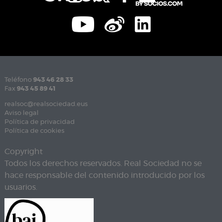
Teléfono
943 46 28 33
Fax
943 45 89 41
realsoc@realsociedad.eus
Aviso legal
Política de privacidad
Política de cookies
Copyright
Todos los derechos reservados. Real Sociedad no se
hace responsable del contenido introducido por los
usuarios.