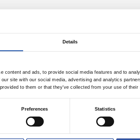
Details
e content and ads, to provide social media features and to analy
 our site with our social media, advertising and analytics partn
 provided to them or that they’ve collected from your use of their
27/07/2026
FAN
a tu gran día
A un mes del e
Preferences
Statistics
 Real
en Anoeta