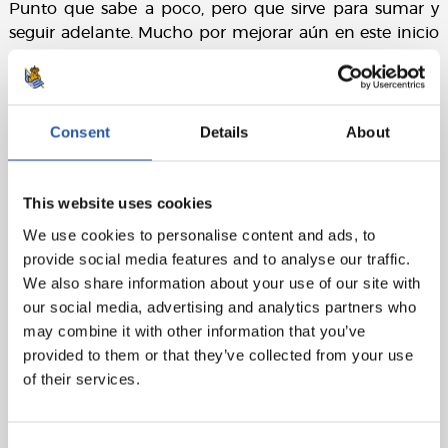
Punto que sabe a poco, pero que sirve para sumar y
seguir adelante. Mucho por mejorar aún en este inicio
de curso. El miércoles, la primera cita europea.
Ficha técnica:
Consent
Details
About
Real Valladolid
: Hein, Luis Pérez (cap), Juma Bah
(Comert, min.78), Ozkacar, Rosa, Juric, Meseguer,
Amallah (Kike Pérez, min.46), Moro (Sylla, min.78),
This website uses cookies
Machís y Latasa.
We use cookies to personalise content and ads, to
Real Sociedad
: Remiro, Aramburu, Zubeldia (cap),
provide social media features and to analyse our traffic.
Aguerd (Pacheco, min.81), Sergio Gómez, Zubimendi,
We also share information about your use of our site with
Turrientes, Sučić (Olasagasti, min.62), Take (Sadiq,
our social media, advertising and analytics partners who
min.81), Becker y Óskarsson (Oyarzabal, min.62).
may combine it with other information that you’ve
provided to them or that they’ve collected from your use
Árbitro
: Cuadra Fernández. Ha amonestado a los
of their services.
locales Juric, Luis Pérez, Rosa y Latasa y a los visitantes
Aguerd, Aramburu, Zubeldia y Zubimendi.
Consent