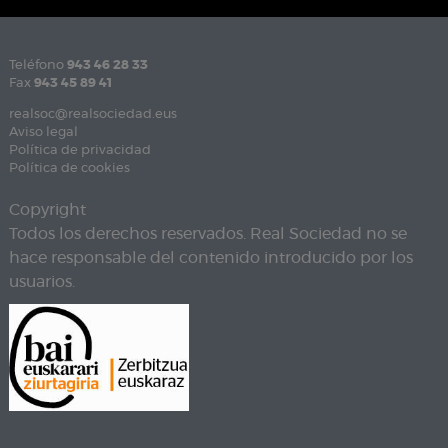
Teléfono
943 46 28 33
Fax
943 45 89 41
realsoc@realsociedad.eus
Aviso legal
Política de privacidad
Política de cookies
Copyright
Todos los derechos reservados. Real Sociedad no se
hace responsable del contenido introducido por los
usuarios.