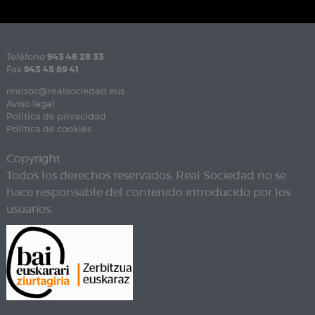
Teléfono
943 46 28 33
Fax
943 45 89 41
realsoc@realsociedad.eus
Aviso legal
Política de privacidad
Política de cookies
Copyright
Todos los derechos reservados. Real Sociedad no se
hace responsable del contenido introducido por los
usuarios.