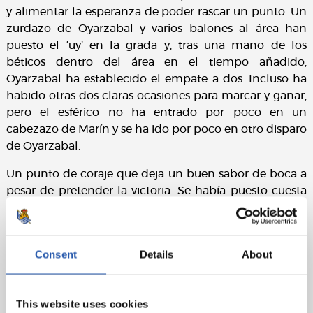
y alimentar la esperanza de poder rascar un punto. Un
zurdazo de Oyarzabal y varios balones al área han
puesto el ‘uy’ en la grada y, tras una mano de los
béticos dentro del área en el tiempo añadido,
Oyarzabal ha establecido el empate a dos. Incluso ha
habido otras dos claras ocasiones para marcar y ganar,
pero el esférico no ha entrado por poco en un
cabezazo de Marín y se ha ido por poco en otro disparo
de Oyarzabal.
Un punto de coraje que deja un buen sabor de boca a
pesar de pretender la victoria. Se había puesto cuesta
arriba el encuentro y hay que valorar el punto. Con el
objetivo europeo cumplido gracias al título de Copa,
quedan los tres últimos esfuerzos para finalizar el curso
Consent
Details
About
con un mejor sabor de boca.
Ficha técnica:
This website uses cookies