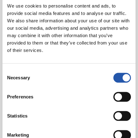
Real Sociedad
: Remiro, Aritz (Carrera, min.77), Martín,
We use cookies to personalise content and ads, to
Ćaleta-Car, Sergio Gómez, Gorrotxa, Soler (Sučić,
provide social media features and to analyse our traffic.
min.53), Barrene, Take (Marín, min.53), Oyarzabal (cap)
We also share information about your use of our site with
y Óskarsson.
our social media, advertising and analytics partners who
Real Betis
: Valles, Ruibal (cap), Llorente, Gómez,
may combine it with other information that you’ve
Rodríguez (Bellerín, min.70), Altimira (Amrabat,
provided to them or that they’ve collected from your use
min.70), Roca, Fornals (Isco, min.70), Antony
of their services.
(Riquelme, min.59), Abde y Cucho (Deossa, min.77).
Goles
: 0-1: Antony, min.39. 0-2: Abde, min.47. 1-2:
Consent
Óskarsson, min.80. 2-2: Oyarzabal (pen), min.91.
Necessary
Selection
Árbitro
: Alejandro Muñiz. Ha amonestado a los locales
Preferences
Barrene y Óskarsson y al visitante Llorente. Ha
expulsado al visitante Ruibal por doble amarilla en el
minuto 94.
Statistics
Asistencia
: 28.617 espectadores.
Marketing