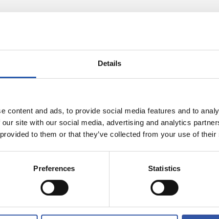
Details
e content and ads, to provide social media features and to analy
 our site with our social media, advertising and analytics partn
 provided to them or that they’ve collected from your use of their
29/07/2026
ENTRENAMIENTO
Preferences
Statistics
a tu gran día
Sesión recuper
 Real
para cerrar el 