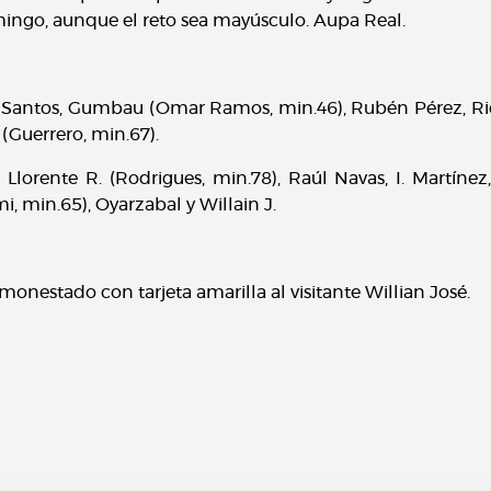
mingo, aunque el reto sea mayúsculo. Aupa Real.
s Santos, Gumbau (Omar Ramos, min.46), Rubén Pérez, Rico
(Guerrero, min.67).
, Llorente R. (Rodrigues, min.78), Raúl Navas, I. Martínez,
i, min.65), Oyarzabal y Willain J.
monestado con tarjeta amarilla al visitante Willian José.