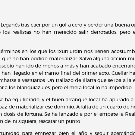
e Leganés tras caer por un gol a cero y perder una buena
 los realistas no han merecido salir derrotados, pero 
términos en los que los txuri urdin nos tienen acostum
n que no han podido materializar. Salvo alguna acción muy
 Eusebio han ido de menos a más y han acabado encerrando
an llegado en el tramo final del primer acto. Cuellar ha
harse a vestuarios. Un trallazo de Illarra que se iba a l
 a los blanquiazules, pero el meta local lo ha impedido.
e ha equilibrado, y el buen arranque local ha apurado a 
az de materializar ese dominio. A falta de un cuarto de ho
dosis de fortuna. Se ha lanzado a por el empate la Rea
de, ni siquiera, rescatar un punto.
unidad para empezar bien el año y seguir acercándos