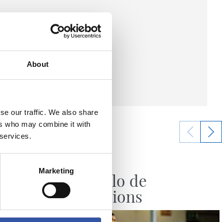
About
se our traffic. We also share
ers who may combine it with
 services.
29/07/2026
VÍDEOS
Marketing
atoria
Un duelo de
stage
Champions