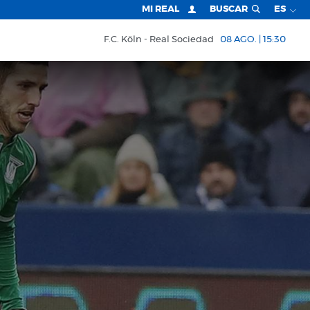
MI REAL
BUSCAR
ES
F.C. Köln
Real Sociedad
08 AGO. | 15:30