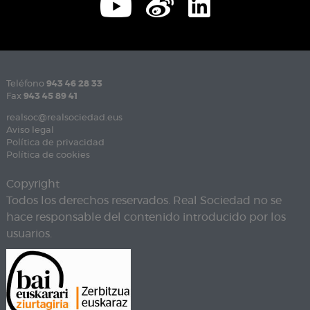
Teléfono
943 46 28 33
Fax
943 45 89 41
realsoc@realsociedad.eus
Aviso legal
Política de privacidad
Política de cookies
Copyright
Todos los derechos reservados. Real Sociedad no se
hace responsable del contenido introducido por los
usuarios.