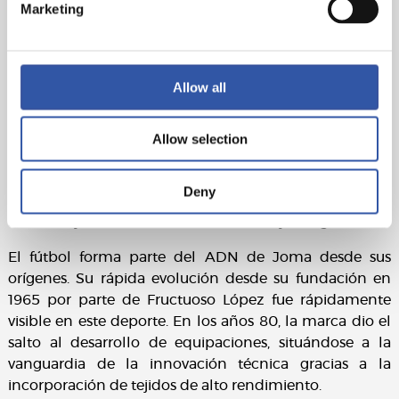
próxima temporada.
Marketing
Sobre Joma Sport
Desde hace seis décadas, Joma ha sido un referente en
Allow all
equipamiento deportivo, acompañando a muchos de
los éxitos del deporte español. Compitiendo de tú a tú
con grandes compañías mundiales y cimentando su
Allow selection
merecido prestigio en el continuo aprendizaje, en la
vanguardia y en las nuevas tecnologías, pero también
Deny
en una forma de ser y de hacer cercana, natural y
humilde, y una cultura del esfuerzo muy arraigada.
El fútbol forma parte del ADN de Joma desde sus
orígenes. Su rápida evolución desde su fundación en
1965 por parte de Fructuoso López fue rápidamente
visible en este deporte. En los años 80, la marca dio el
salto al desarrollo de equipaciones, situándose a la
vanguardia de la innovación técnica gracias a la
incorporación de tejidos de alto rendimiento.