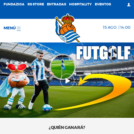
FUNDAZIOA
RS STORE
ENTRADAS
HOSPITALITY
EVENTOS
15 AGO. | 14:00
MENÚ
¿QUIÉN GANARÁ?