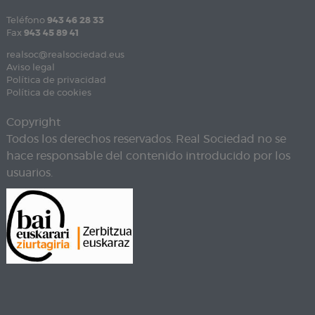
Teléfono
943 46 28 33
Fax
943 45 89 41
realsoc@realsociedad.eus
Aviso legal
Política de privacidad
Política de cookies
Copyright
Todos los derechos reservados. Real Sociedad no se
hace responsable del contenido introducido por los
usuarios.