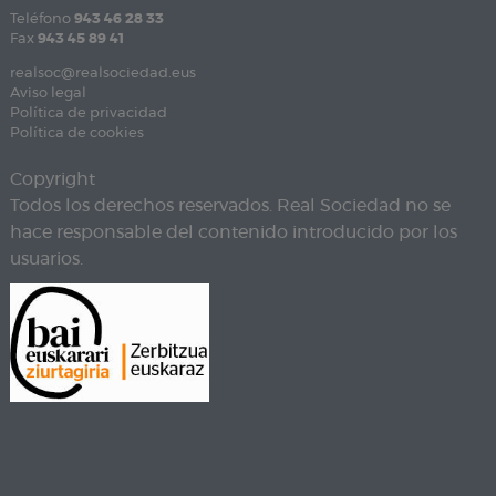
Teléfono
943 46 28 33
Fax
943 45 89 41
realsoc@realsociedad.eus
Aviso legal
Política de privacidad
Política de cookies
Copyright
Todos los derechos reservados. Real Sociedad no se
hace responsable del contenido introducido por los
usuarios.