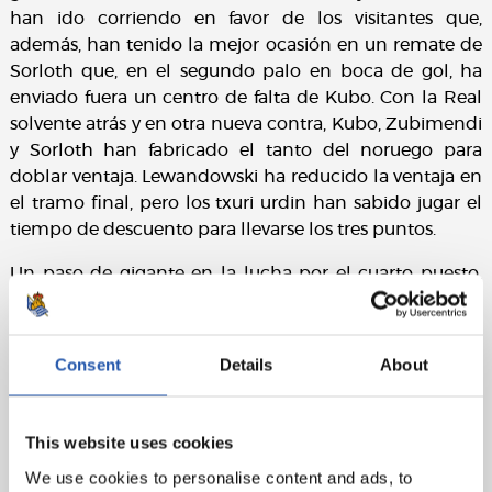
han ido corriendo en favor de los visitantes que,
además, han tenido la mejor ocasión en un remate de
Sorloth que, en el segundo palo en boca de gol, ha
enviado fuera un centro de falta de Kubo. Con la Real
solvente atrás y en otra nueva contra, Kubo, Zubimendi
y Sorloth han fabricado el tanto del noruego para
doblar ventaja. Lewandowski ha reducido la ventaja en
el tramo final, pero los txuri urdin han sabido jugar el
tiempo de descuento para llevarse los tres puntos.
Un paso de gigante en la lucha por el cuarto puesto.
Cuanto más parecía complicarse la situación, mejor
han respondido los de Imanol. Qué gozada de equipo.
Aurrera, Reala!
Consent
Details
About
Ficha técnica:
FC Barcelona:
Ter Stegen, Balde, Kounde (Alonso,
This website uses cookies
min.46), Christensen, Jordi Alba, Sergio (cap) (Eric,
We use cookies to personalise content and ads, to