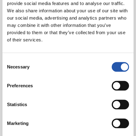
min.84), Kessie (Ferrán, min.63), De Jong, Raphina
provide social media features and to analyse our traffic.
(Ansu Fati, min.63), Dembelé (Pablo Torre, min.86) y
We also share information about your use of our site with
Lewandowski.
our social media, advertising and analytics partners who
may combine it with other information that you’ve
Real Sociedad:
Remiro, Aritz, Zubeldia (Pacheco,
provided to them or that they’ve collected from your use
min.80), Le Normand, Rico, Illarra (cap)(Gorosabel,
of their services.
min.58), Zubimendi, Merino, Cho (Take, min.58),
Barrene (Marín, min.73) y Sorloth (Carlos Fernández,
min.80).
Consent
Necessary
Selection
Goles:
0-1: Merino, min.6. 0-2: Sorloth, min.72. 1-2:
Lewandowski, min. 90
Preferences
Árbitro:
Alberola Rojas. Ha amonestado a los locales
Lewandowski, Busquets, Alonso y De Jong y a los
visitantes Zubeldia, Illarra y Take.
Statistics
Marketing