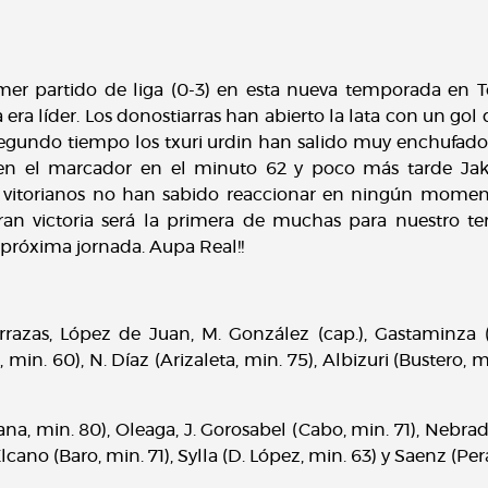
er partido de liga (0-3) en esta nueva temporada en Te
da era líder. Los donostiarras han abierto la lata con un gol
 segundo tiempo los txuri urdin han salido muy enchufa
2 en el marcador en el minuto 62 y poco más tarde Jak
 vitorianos no han sabido reaccionar en ningún momento 
an victoria será la primera de muchas para nuestro ter
 próxima jornada. Aupa Real!!
rrazas, López de Juan, M. González (cap.), Gastaminza (
min. 60), N. Díaz (Arizaleta, min. 75), Albizuri (Bustero,
ana, min. 80), Oleaga, J. Gorosabel (Cabo, min. 71), Nebra
cano (Baro, min. 71), Sylla (D. López, min. 63) y Saenz (Pera