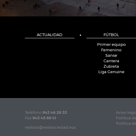
ACTUALIDAD
FÚTBOL
Primer equipo
Femenino
Sanse
Cantera
Zubieta
Liga Genuine
Teléfono
943 46 28 33
Aviso lega
Fax
943 45 89 41
Política d
Política d
realsoc@realsociedad.eus