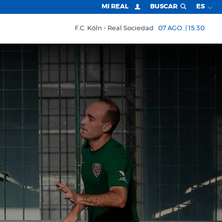
MI REAL
BUSCAR
ES
F.C. Köln
Real Sociedad
07 AGO. | 15:30