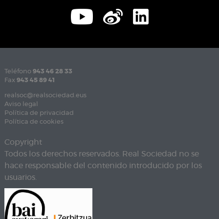
Teléfono
943 46 28 33
Fax
943 45 89 41
realsoc@realsociedad.eus
Aviso legal
Política de privacidad
Política de cookies
Copyright
Todos los derechos reservados. Real Sociedad no se
hace responsable del contenido introducido por los
usuarios.