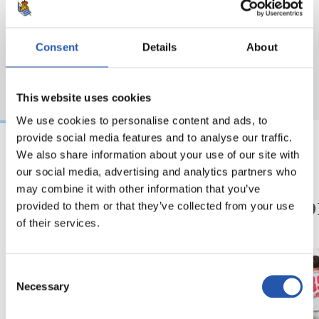
Consent
Details
About
This website uses cookies
We use cookies to personalise content and ads, to
provide social media features and to analyse our traffic.
We also share information about your use of our site with
09/08/2026
08/08/2026
our social media, advertising and analytics partners who
may combine it with other information that you’ve
ENTRENAMIENTO
CRÓNICA
Así se van a preparar
Otra p
provided to them or that they’ve collected from your use
nivel
of their services.
Consent
Necessary
Selection