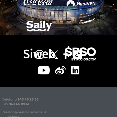
Teléfono
943 46 28 33
Fax
943 45 89 41
realsoc@realsociedad.eus