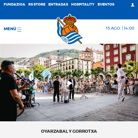
FUNDAZIOA
RS STORE
ENTRADAS
HOSPITALITY
EVENTOS
15 AGO. | 14:00
MENÚ
OYARZABAL Y GORROTXA