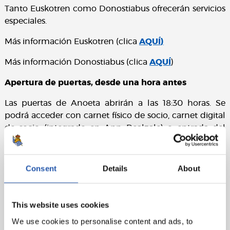
Tanto Euskotren como Donostiabus ofrecerán servicios
especiales.
Más información Euskotren (clica
AQUÍ
)
Más información Donostiabus (clica
AQUÍ
)
Apertura de puertas, desde una hora antes
Las puertas de Anoeta abrirán a las 18:30 horas. Se
podrá acceder con carnet físico de socio, carnet digital
de socio (integrado en App Realzale) o entrada del
partido.
Taquillas
Consent
Details
About
Las taquillas ubicadas junto a la oficina de atención al
socio de Anoeta, situada a la par del frontón Atano III,
This website uses cookies
estarán operativas desde las 17:30 horas. Al haberse
agotado las entradas de tribuna, la disponibilidad de
We use cookies to personalise content and ads, to