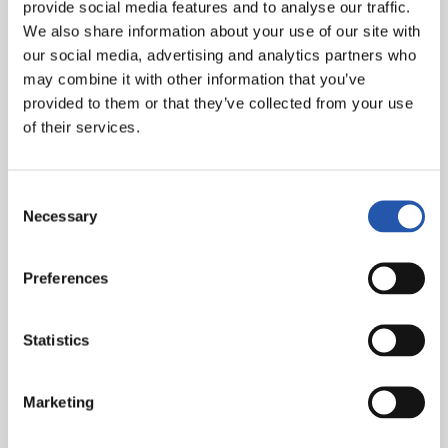
localidades está condicionada a las cesiones de socios.
provide social media features and to analyse our traffic.
We also share information about your use of our site with
Cesiones de carnet
our social media, advertising and analytics partners who
may combine it with other information that you’ve
Recuerda que, si no puedes asistir, puedes ceder tu
provided to them or that they’ve collected from your use
carnet de socio al club, a una persona (familiar, amigo,
of their services.
a quien quieras). Por razones de control y seguridad en
los accesos, deberás realizar la gestión antes de las 17
horas.
Consent
Necessary
Tienda y servicio en bares
Selection
La tienda del Reale Arena abrirá de 17:00 a 19:30 horas.
Preferences
Por otra parte, los bares del estadio estarán en marcha
desde las 18:30 horas.
Statistics
Parking de bicis
El parking de bicicletas y patinetes, ubicado en el
Marketing
colegio Amara Berri y patrocinado por IBK Bike, estará
habilitado desde las 18:30 horas hasta media hora