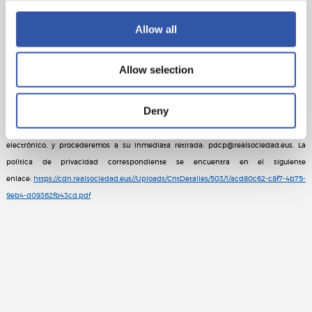
después de que finalice el partido.
Allow all
En el evento en cuestión la REAL SOCIEDAD DE FÚTBOL procederá a la toma de
Allow selection
imágenes, las cuales podrán ser publicadas en canales de comunicación oficiales
del CLUB con fines promocionales del acto en cuestión. En caso de no querer que
Deny
las imágenes en las que pueda aparecer Ud. o algún menor que esté bajo su tutela
sean publicadas, por favor, háganoslo saber en la siguiente dirección de correo
electrónico, y procederemos a su inmediata retirada: pdcp@realsociedad.eus. La
política de privacidad correspondiente se encuentra en el siguiente
enlace:
https://cdn.realsociedad.eus//Uploads/CntDetalles/503/1/acd80c62-c8f7-4b75-
9eb4-d09362fb43cd.pdf