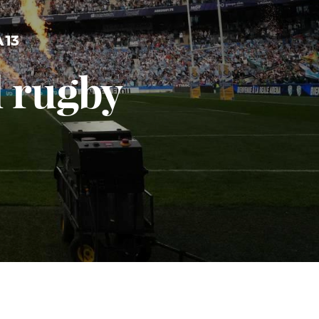
 13
l rugby