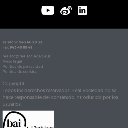
Teléfono
943 46 28 33
Fax
943 45 89 41
realsoc@realsociedad.eus
Aviso legal
Política de privacidad
Política de cookies
Copyright
Todos los derechos reservados. Real Sociedad no se
hace responsable del contenido introducido por los
usuarios.