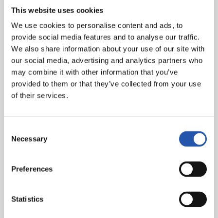
Goles
: 0-1: Juanmi, min.3. 0-2: Illarra, min.4. 1-2: Adrián,
This website uses cookies
min.27. 2-2: Andone, min.50. 2-3: Llorente R., min.83. 2-
We use cookies to personalise content and ads, to
4: Illarra, min.86.
provide social media features and to analyse our traffic.
Árbitro
: Munuera Montero. Ha amoestado al local
We also share information about your use of our site with
Guilherme y a los visitantes Juanmi, Rodrigues y
our social media, advertising and analytics partners who
Odriozola.
may combine it with other information that you’ve
provided to them or that they’ve collected from your use
of their services.
Consent
Necessary
Selection
Preferences
Statistics