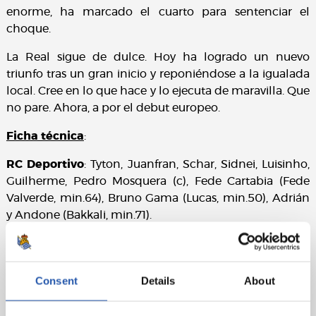
enorme, ha marcado el cuarto para sentenciar el
choque.
La Real sigue de dulce. Hoy ha logrado un nuevo
triunfo tras un gran inicio y reponiéndose a la igualada
local. Cree en lo que hace y lo ejecuta de maravilla. Que
no pare. Ahora, a por el debut europeo.
Ficha técnica
:
RC Deportivo
: Tyton, Juanfran, Schar, Sidnei, Luisinho,
Guilherme, Pedro Mosquera (c), Fede Cartabia (Fede
Valverde, min.64), Bruno Gama (Lucas, min.50), Adrián
y Andone (Bakkali, min.71).
Real Sociedad
: Rulli, Odriozola, Aritz, I. Martínez
(Llorente R., min.66), Rodrigues, Illarra, Zurutuza, X.
Prieto (c), Januzaj (Carlos V., min.74), Juanmi (Canales,
Consent
Details
About
min.54) y Willian J.