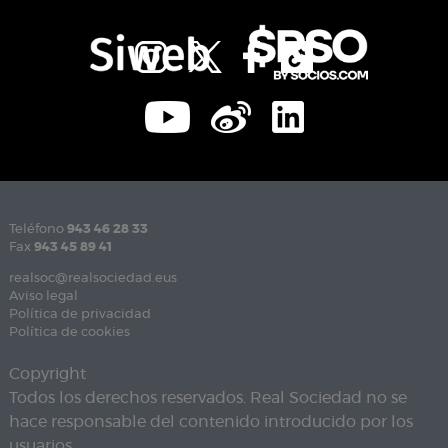
Teléfono
943 46 28 33
Fax
943 45 89 41
realsoc@realsociedad.eus
Aviso legal
Política de privacidad
Política de cookies
Copyright
Todos los derechos reservados. Real Sociedad no se
hace responsable del contenido introducido por los
usuarios.